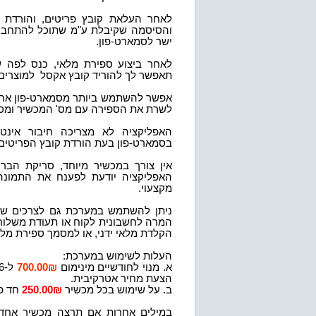
לאחר העלאת קובץ פריטים, והורדת
והסיסמה שקיבלת ע"מ שתוכל להתחבר 
ישר לסמארט-פון.
לאחר ביצוע ספירת מלאי, כנס לפה ש
תאפשר לך להוריד קובץ אקסל למוצרים
אפשר להשתמש ביותר מסמארט-פון אחד 
לשרת את הספירה עם מס' המכשיר ומסמ
האפליקציה לא מצריכה חיבור אינט
בסמארט-פון בעת הורדת קובץ הפריטים 
אין צורך במכשיר מיוחד, סריקת הב
האפליקציה יודעת לפענח את התמונה
מקצעוי.
ניתן להשתמש במערכת גם לצרכים שונ
המרה לחשבונית לקוח או תעודת משלוח
הקלדת מלאי ידני, או למסמך ספירת מלאי
העלות לשימוש במערכת:
א. מנוי לחודשיים מינימום
700.00₪
ל-6 חודשים או שנה נא התקשר למשרד
הצעת מחיר אטרקיבית.
ב. על שימוש בכל מכשיר
250.00₪
חד פ
במילים אחרות אם תרצה מכשיר אחד