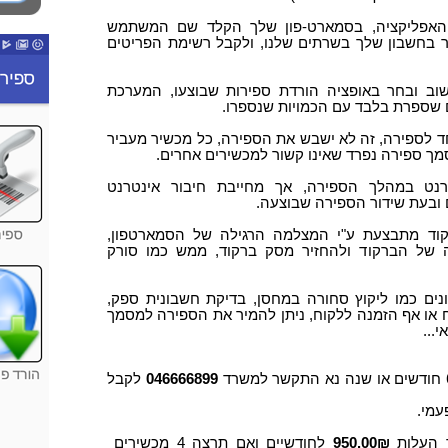
 האפליקציה, בסמארט-פון שלך הקלד שם המשתמש
בחשבון שלך בשרתים שלנו, ולקבל רשימת הפריטים
וב ובחר באופציה הורדת ספירות שבוצעו, המערכת
 שספרת בלבד עם הכמויות שנספרו.
לספירה, זה לא ישבש את הספירה, כל מכשיר מעביר
ך ספירה נפרד שאינו קשור למכשירים אחרים.
רנט במהלך הספירה, אך מחייבת חיבור אינטרנט
ובעת שידור הספירה שבוצעה.
רקוד מתבצעת ע"י המצלמה הרגילה של הסמארטפון,
 של הברקוד ולהחזיר מסק ברקוד, ממש כמו סורק
ים כמו ליקוץ סחורה במחסן, בדיקת חשבונית ספק,
 או אף הזמנה ללקוח, ניתן להמיר את הספירה למסמך
...
046666899
לקבל
עמי.
 העלות
950.00₪
לחודשיים ואם תרצה 4 מכשירים