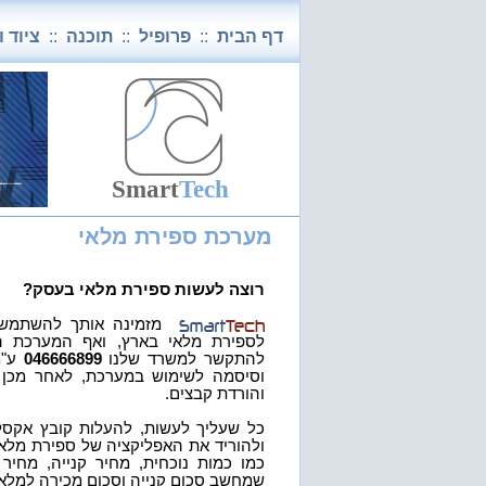
דף הבית
::
פרופיל
::
תוכנה
::
ציוד 
Tech
Smart
מערכת ספירת מלאי
רוצה לעשות ספירת מלאי בעסק?
מזמינה אותך להשתמש ב
לספירת מלאי בארץ, ואף המערכת ה
להתקשר למשרד שלנו
046666899
ע"מ
וסיסמה לשימוש במערכת, לאחר מכן
והורדת קבצים.
כל שעליך לעשות, להעלות קובץ אקסל 
ולהוריד את האפליקציה של ספירת מלאי ל
כמו כמות נוכחית, מחיר קנייה, מחי
שמחשב סכום קנייה וסכום מכירה למלאי